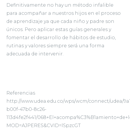
Definitivamente no hay un método infalible
para acompañar a nuestros hijos en el proceso
de aprendizaje ya que cada niño y padre son
únicos. Pero aplicar estas guías generales y
fomentar el desarrollo de hábitos de estudio,
rutinas y valores siempre será una forma
adecuada de intervenir.
Referencias
http://www.udea.edu.co/wps/wcm/connect/udea/9a
b00f-47b0-8c26-
113d4fe2f441/068+El+acompa%C3%B1amiento+de+lo
MOD=AJPERES&CVID=lSpzcGT