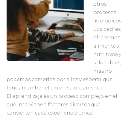
otros
procesos
fisiológicos.
Los padres
ofrecemos
alimentos
nutritivos y
saludables,
mas no
podemos comerlos por ellos y esperar que
tengan un beneficio en su organismo.
El aprendizaje es un proceso complejo en el
que intervienen factores diversos que
convierten cada experiencia única.