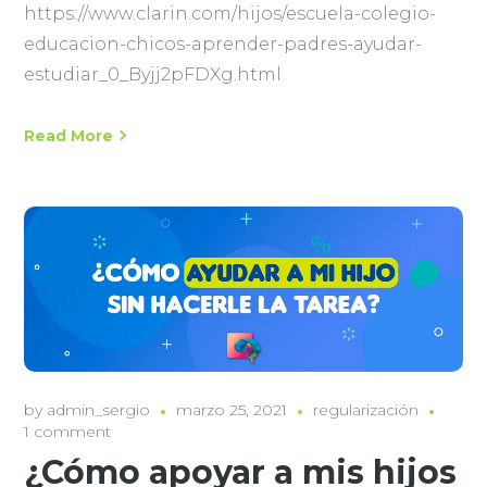
https://www.clarin.com/hijos/escuela-colegio-
educacion-chicos-aprender-padres-ayudar-
estudiar_0_Byjj2pFDXg.html
Read More
by
admin_sergio
marzo 25, 2021
regularización
1 comment
¿Cómo apoyar a mis hijos